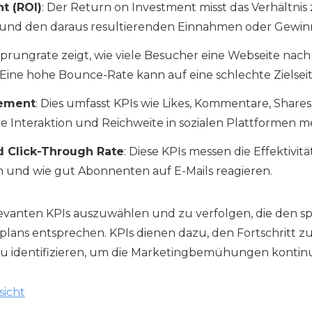
t (ROI)
: Der Return on Investment misst das Verhältnis
nd den daraus resultierenden Einnahmen oder Gewin
bsprungrate zeigt, wie viele Besucher eine Webseite na
. Eine hohe Bounce-Rate kann auf eine schlechte Zielse
gement
: Dies umfasst KPIs wie Likes, Kommentare, Shar
die Interaktion und Reichweite in sozialen Plattformen m
d Click-Through Rate
: Diese KPIs messen die Effektivitä
und wie gut Abonnenten auf E-Mails reagieren.
elevanten KPIs auszuwählen und zu verfolgen, die den s
plans entsprechen. KPIs dienen dazu, den Fortschritt z
identifizieren, um die Marketingbemühungen kontinui
sicht