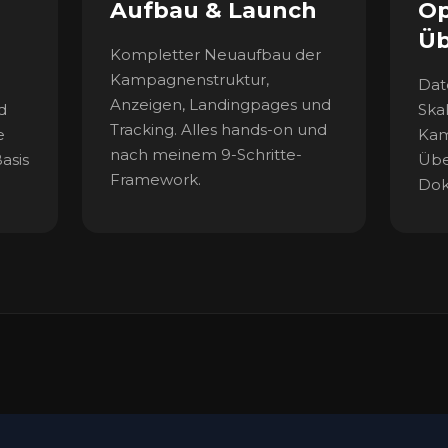
Aufbau & Launch
Op
Üb
Kompletter Neuaufbau der
Kampagnenstruktur,
Dat
Anzeigen, Landingpages und
d
Ska
Tracking. Alles hands-on und
e
Kam
nach meinem 9-Schritte-
Basis
Übe
Framework.
Dok