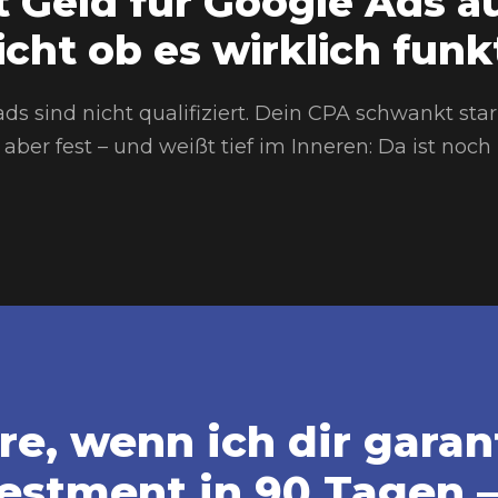
t Geld für Google Ads au
icht ob es wirklich funkt
s sind nicht qualifiziert. Dein CPA schwankt stark
 aber fest – und weißt tief im Inneren: Da ist noch
e, wenn ich dir garant
vestment in 90 Tagen –