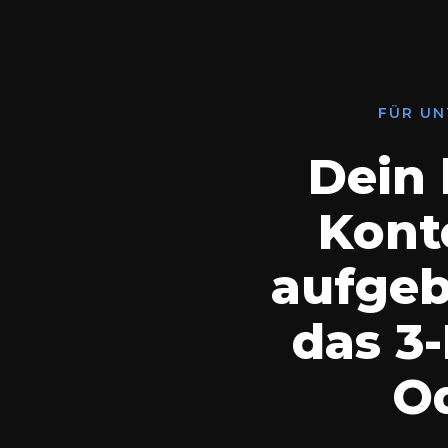
FÜR UN
Dein 
Kont
aufgeb
das 3
Od