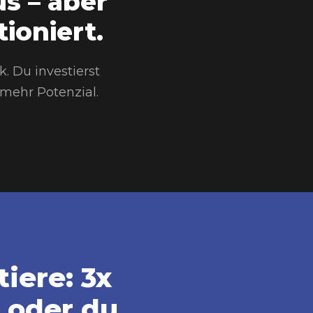
s – aber
ioniert.
. Du investierst
 mehr Potenzial.
iere: 3x
 oder du