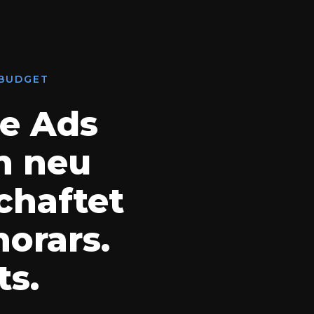
 BUDGET
e Ads
n neu
chaftet
orars.
ts.