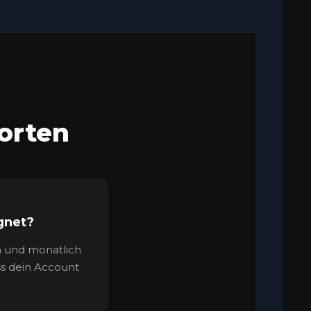
orten
gnet?
n und monatlich
ss dein Account