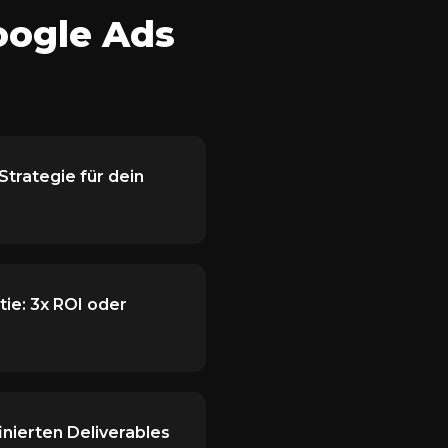
oogle Ads
trategie für dein
ie: 3x ROI oder
finierten Deliverables