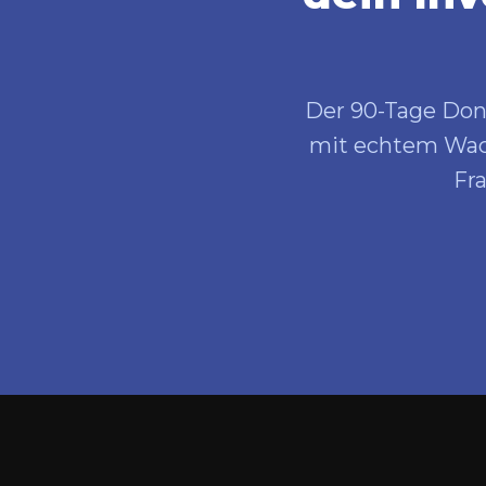
Der 90-Tage Don
mit echtem Wach
Fr