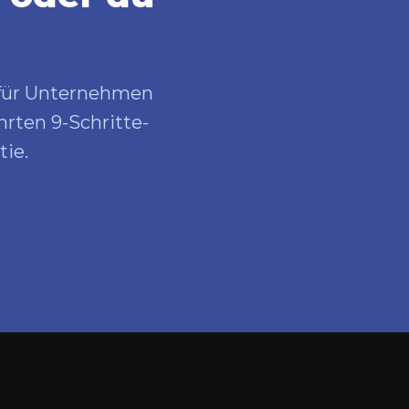
 für Unternehmen
rten 9-Schritte-
ie.