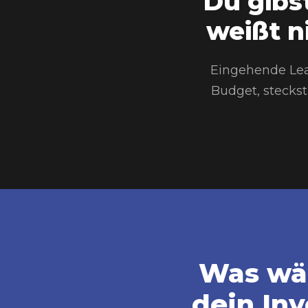
Du gibs
weißt n
Eingehende Lead
Budget, steckst
Was wär
dein In