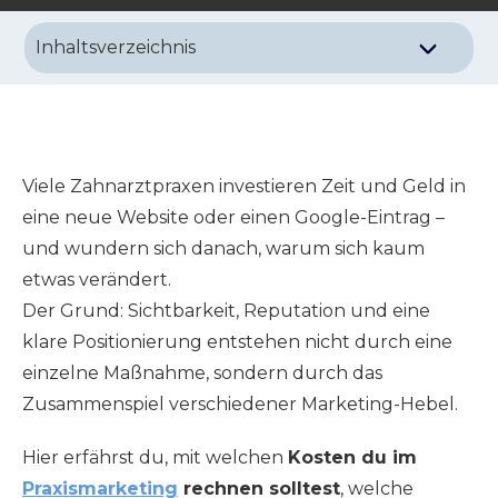
Inhaltsverzeichnis
Was beeinflusst die Kosten im Praxismarketing?
Preisrahmen – was kostet Praxismarketing für
dich als Zahnarzt:ärztin?
Beispielrechnung: Wann lohnt sich
Viele Zahnarztpraxen investieren Zeit und Geld in
Praxismarketing?
eine neue Website oder einen Google-Eintrag –
und wundern sich danach, warum sich kaum
Google My Business ist kostenlos - Brauche ich
das als Zahnarzt:ärztin?
etwas verändert.
Der Grund: Sichtbarkeit, Reputation und eine
Warum sich die Investition lohnt
klare Positionierung entstehen nicht durch eine
einzelne Maßnahme, sondern durch das
Zusammenspiel verschiedener Marketing-Hebel.
Hier erfährst du, mit welchen
Kosten du im
Praxismarketing
rechnen solltest
, welche