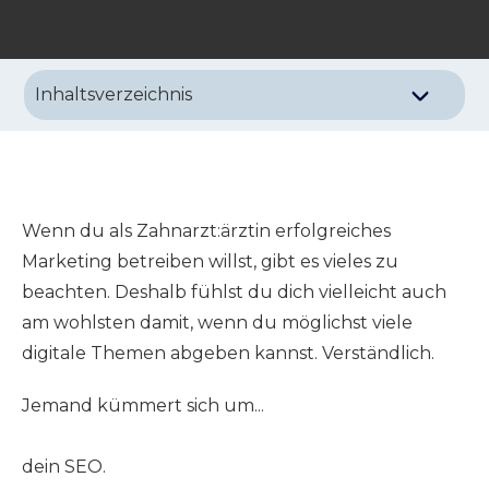
Inhaltsverzeichnis
Gute Anzeigen sind nichts ohne eine
überzeugende Website
Was du heute noch tun kannst, damit mehr
passende Patienten bei dir buchen
Wenn du als Zahnarzt:ärztin erfolgreiches
Tipp Nr. 1: Eine erste Überschrift jenseits von
Marketing betreiben willst, gibt es vieles zu
"Herzlich willkommen bei..."
beachten. Deshalb fühlst du dich vielleicht auch
Tipp Nr. 2: Patientenstimmen bei Google Maps
am wohlsten damit, wenn du möglichst viele
und auf der Website
digitale Themen abgeben kannst. Verständlich.
Tipp Nr. 3: Direkt sichtbare Terminbuchung mit
Jemand kümmert sich um...
klar beschriftetem Button
dein SEO.