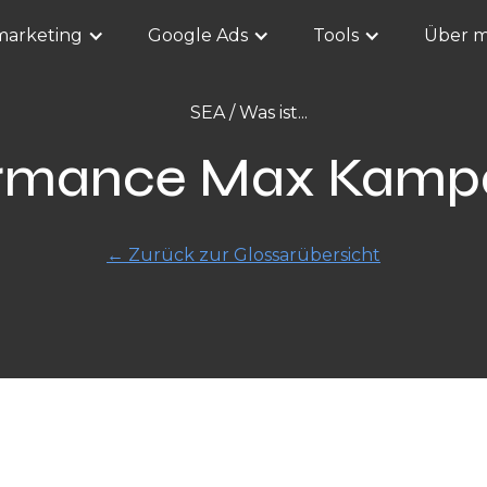
marketing
Google Ads
Tools
Über m
SEA
/ Was ist...
ormance Max Kamp
←
Zurück zur Glossarübersicht